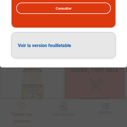
Consulter
60
%
−
Voir la version feuilletable
SUR LE
2
e
PRODUIT ACHETÉ
Mémo
Toutes les
Les rayons
promos