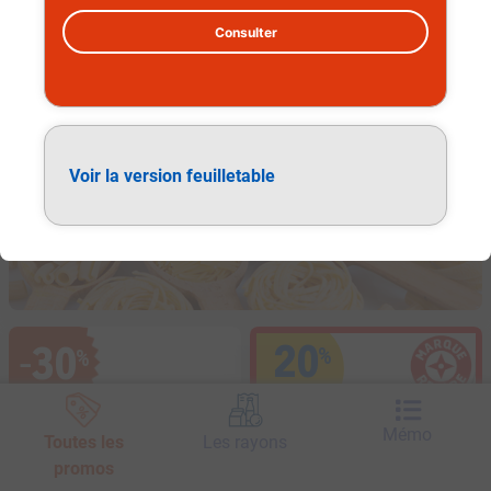
Consulter
Épicerie
Voir la version feuilletable
20
30
%
%
−
Ticket E.Leclerc
avec la Carte
Mémo
Toutes les
Les rayons
promos