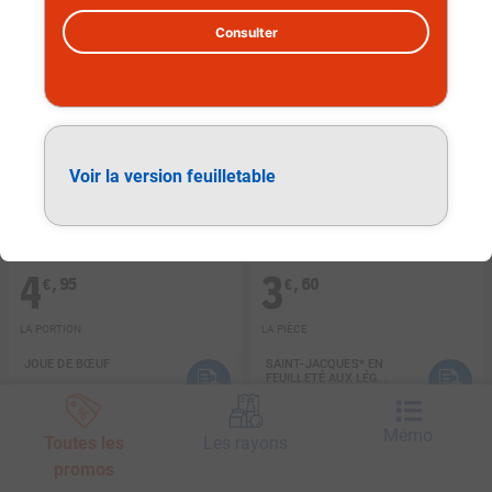
Consulter
Voir la version feuilletable
4
3
,
95
,
60
€
€
LA PORTION
LA PIÈCE
JOUE DE BŒUF
SAINT-JACQUES* EN
FEUILLETÉ AUX LÉG...
Mémo
Toutes les
Les rayons
promos