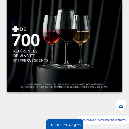
Tél
Accessibilité : partiellement conforme
Toutes les pages