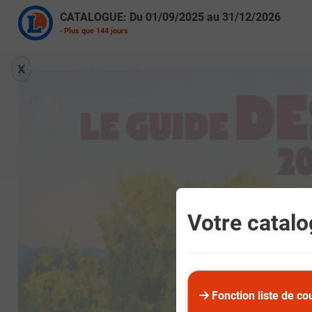
CATALOGUE: Du
01/09/2025
au
31/12/2026
-
Plus que
144
jours
X
Votre catalog
Fonction liste de co