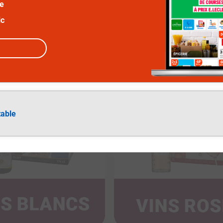
ée
ic
table