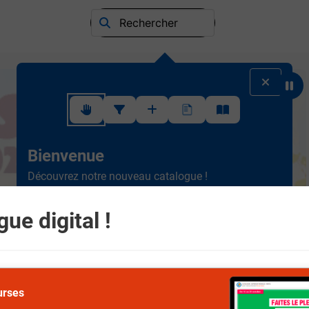
Rechercher
Suivez ce rapide tutoriel pour apprendre à utiliser l'interface
Bienvenue
Découvrez notre nouveau catalogue !
Ergonomique et intuitif, la
nouvelle version est plus
simple à consulter.
Scrollez de haut en bas et
ue digital !
naviguez entre les différents rayons.
Suivant
urses