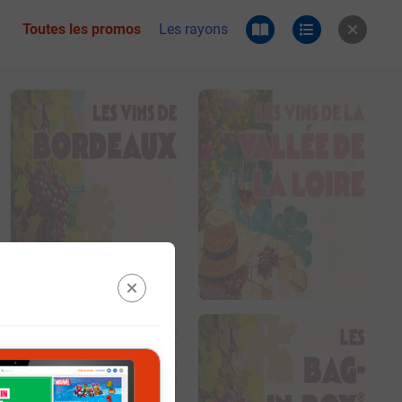
Toutes les promos
Les rayons
 du catalogue e.leclerc